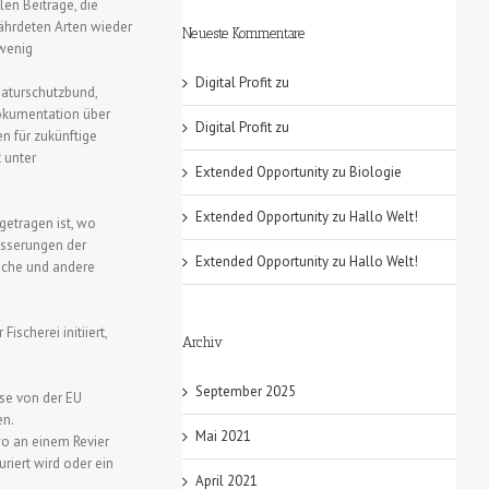
len Beiträge, die
ährdeten Arten wieder
Neueste Kommentare
 wenig
Digital Profit
zu
aturschutzbund,
Dokumentation über
Digital Profit
zu
n für zukünftige
t unter
Extended Opportunity
zu
Biologie
Extended Opportunity
zu
Hallo Welt!
ngetragen ist, wo
esserungen der
Extended Opportunity
zu
Hallo Welt!
sche und andere
scherei initiiert,
Archiv
September 2025
ise von der EU
en.
Mai 2021
wo an einem Revier
uriert wird oder ein
April 2021