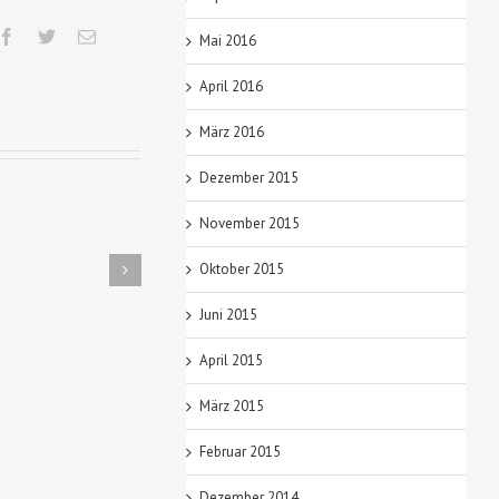
Mai 2016
April 2016
März 2016
Dezember 2015
November 2015
Oktober 2015
Fluss verliert seine
Der Otter hinterlässt seine
Fis
Bewohner
Spuren
Juni 2015
April 2015
März 2015
Februar 2015
Dezember 2014