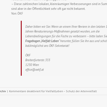
– Diese zahlreichen lokalen, kleinräumigen Verbesserungen sind in S
sind aber in der Öffentlichkeit sehr oft gar nicht bekannt.
Von: ÖKF
Daher bitten wir Sie: Wenn an einem Ihrer Reviere in den letzten 
Jahren Renaturierungs-Maßnahmen gesetzt wurden, um die
Lebensbedingungen für die Fische zu verbessern – bitte laden Si
Fragebogen „Vielfalt Leben
“ herunter, füllen Sie ihn aus und schi
baldmöglichst ans ÖKF-Sekretariat!
ÖKF
Breitenfurterstr. 333
1230 Wien
office@oekf.at
rchiv
|
Kommentare deaktiviert
für VielfaltLeben – Schutz der Artenvielfalt