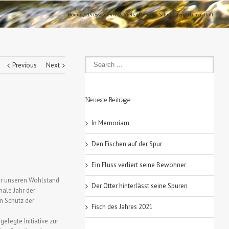
Home
Pressearchiv
VielfaltLeben – Schutz der Artenvielfalt
Previous
Next
Neueste Beiträge
In Memoriam
Den Fischen auf der Spur
Ein Fluss verliert seine Bewohner
 für unseren Wohlstand
Der Otter hinterlässt seine Spuren
nale Jahr der
n Schutz der
Fisch des Jahres 2021
elegte Initiative zur