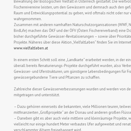
Bewahrung der Biologischen Vielfalt in Österreich gestartet. Die wertvol
Fischereivereine leisten, um den Gewässern und demnach auch den gef
Raum und Entwicklungspotential zu geben, wird oftmals nicht oder nur
wahrgenommen.
Zusammen mit anderen namhaften Naturschutzorganisationen (WWF, N
BirdLife) machen das ÖKF und der ÖFV (Österr. Fischereiverband) eine 
bisher durchgeführte Gewässer-Revitalisierungen – sowie über Prioritäte
Projekte. Näheres über diese Aktion „VielfaltLeben“ finden Sie im Interne
www.vielfaltleben.at
In einem ersten Schritt soll eine „Landkarte“ erarbeitet werden, in der ei
überall bereits Renaturierungs-Projekte durchgeführt wurden, also Verb
Gewässer- und Uferstrukturen, um günstigere Lebensbedingungen für Fi
gewässergebundene Tiere und Pflanzen zu schaffen.
Zahlreiche dieser Gewässerverbesserungen wurden und werden von der Fi
mitgetragen und unterstützt.
– Dazu gehören einerseits die bekannten, viele Millionen teuren, teilwe
mitfinanzierten „Großprojekte“ an der Donau und anderen großen Flüss
– Daneben gibt es aber auch viele mittlere und kleinräumige Projekte, 
vielleicht nur einige hundert Meter verbautes Ufer aufgeweitet und renat
verschlammter Altarm freigebaggert wird.