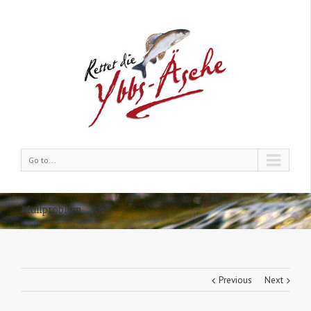
Go to...
Müllproblem
Previous
Next