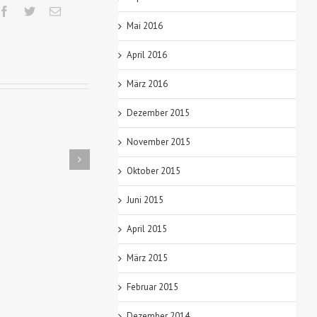
Mai 2016
April 2016
März 2016
Dezember 2015
November 2015
Oktober 2015
Fluss verliert seine
Der Otter hinterlässt seine
Fis
Bewohner
Spuren
Juni 2015
April 2015
März 2015
Februar 2015
Dezember 2014