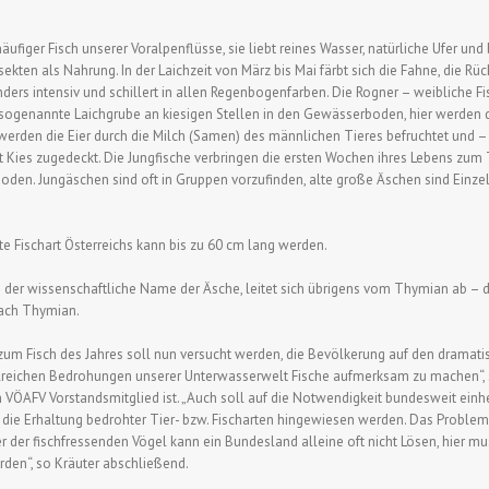
äufiger Fisch unserer Voralpenflüsse, sie liebt reines Wasser, natürliche Ufer und
kten als Nahrung. In der Laichzeit von März bis Mai färbt sich die Fahne, die Rü
rs intensiv und schillert in allen Regenbogenfarben. Die Rogner – weibliche Fi
sogenannte Laichgrube an kiesigen Stellen in den Gewässerboden, hier werden di
erden die Eier durch die Milch (Samen) des männlichen Tieres befruchtet und – t
 Kies zugedeckt. Die Jungfische verbringen die ersten Wochen ihres Lebens zum
oden. Jungäschen sind oft in Gruppen vorzufinden, alte große Äschen sind Einze
e Fischart Österreichs kann bis zu 60 cm lang werden.
 der wissenschaftliche Name der Äsche, leitet sich übrigens vom Thymian ab – d
nach Thymian.
zum Fisch des Jahres soll nun versucht werden, die Bevölkerung auf den dramati
reichen Bedrohungen unserer Unterwasserwelt Fische aufmerksam zu machen“, so
 VÖAFV Vorstandsmitglied ist. „Auch soll auf die Notwendigkeit bundesweit einhe
ie Erhaltung bedrohter Tier- bzw. Fischarten hingewiesen werden. Das Problem
der fischfressenden Vögel kann ein Bundesland alleine oft nicht Lösen, hier mu
den“, so Kräuter abschließend.