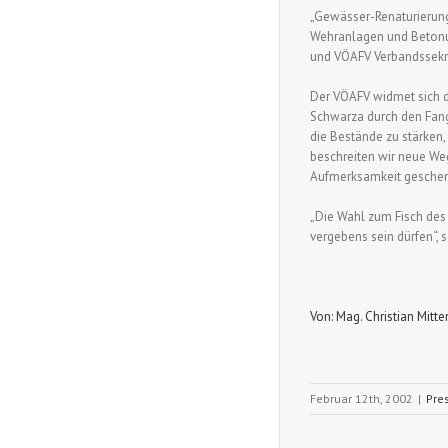
„Gewässer-Renaturierung
Wehranlagen und Betonuf
und VÖAFV Verbandssekre
Der VÖAFV widmet sich de
Schwarza durch den Fang
die Bestände zu stärken,
beschreiten wir neue Weg
Aufmerksamkeit geschenk
„Die Wahl zum Fisch des 
vergebens sein dürfen“, 
Von: Mag. Christian Mitte
Februar 12th, 2002
|
Pre