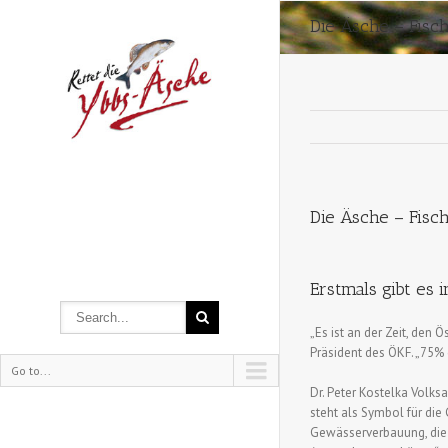
Die Äsche – Fisc
Die Äsche – Fisc
Erstmals gibt es
„Es ist an der Zeit, den 
Präsident des ÖKF. „75% 
Go to...
Dr. Peter Kostelka Volksa
steht als Symbol für die 
Gewässerverbauung, die