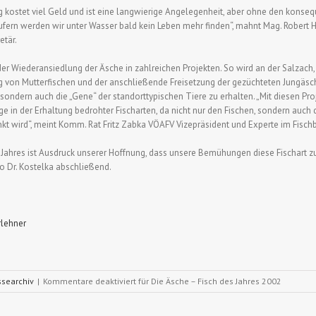
 kostet viel Geld und ist eine langwierige Angelegenheit, aber ohne den konse
ern werden wir unter Wasser bald kein Leben mehr finden“, mahnt Mag. Robert
tär.
r Wiederansiedlung der Äsche in zahlreichen Projekten. So wird an der Salzach,
 von Mutterfischen und der anschließende Freisetzung der gezüchteten Jungäsche
 sondern auch die „Gene“ der standorttypischen Tiere zu erhalten. „Mit diesen Pro
e in der Erhaltung bedrohter Fischarten, da nicht nur den Fischen, sondern auch
t wird“, meint Komm. Rat Fritz Zabka VÖAFV Vizepräsident und Experte im Fisch
Jahres ist Ausdruck unserer Hoffnung, dass unsere Bemühungen diese Fischart zu
so Dr. Kostelka abschließend.
rlehner
ssearchiv
|
Kommentare deaktiviert
für Die Äsche – Fisch des Jahres 2002