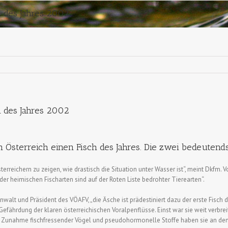
h des Jahres 2002
h des Jahres 2002
 in Österreich einen Fisch des Jahres. Die zwei bedeute
Österreichern zu zeigen, wie drastisch die Situation unter Wasser ist“, meint Dkfm. 
der heimischen Fischarten sind auf der Roten Liste bedrohter Tierearten“.
nwalt und Präsident des VÖAFV, „die Äsche ist prädestiniert dazu der erste Fisch d
Gefährdung der klaren österreichischen Voralpenflüsse. Einst war sie weit verbrei
 Zunahme fischfressender Vögel und pseudohormonelle Stoffe haben sie an de