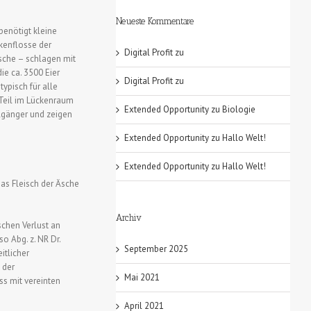
Neueste Kommentare
 benötigt kleine
ckenflosse der
Digital Profit
zu
sche – schlagen mit
e ca. 3500 Eier
Digital Profit
zu
ypisch für alle
 Teil im Lückenraum
Extended Opportunity
zu
Biologie
lgänger und zeigen
Extended Opportunity
zu
Hallo Welt!
Extended Opportunity
zu
Hallo Welt!
as Fleisch der Äsche
Archiv
schen Verlust an
 Abg. z. NR Dr.
September 2025
itlicher
 der
Mai 2021
ss mit vereinten
April 2021