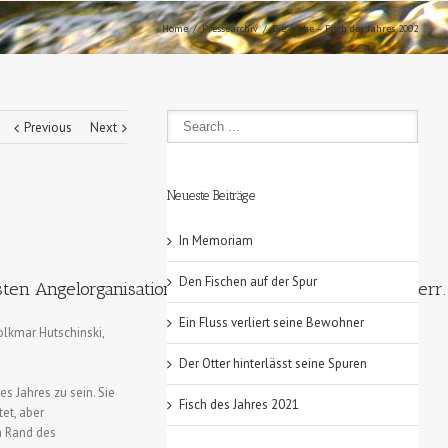
Home
Pressearchiv
Die Äsche – Fisch des Jahres 2002
Previous
Next
Neueste Beiträge
In Memoriam
Den Fischen auf der Spur
ndsten Angelorganisationendes des Landes, das ÖKF (Öst
Ein Fluss verliert seine Bewohner
Volkmar Hutschinski,
Der Otter hinterlässt seine Spuren
es Jahres zu sein. Sie
Fisch des Jahres 2021
tet, aber
n Rand des