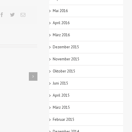
Mai 2016
April 2016
März 2016
Dezember 2015
November 2015
Oktober 2015
Fluss verliert seine
Der Otter hinterlässt seine
Juni 2015
Fis
Bewohner
Spuren
April 2015
März 2015
Februar 2015
Dezember 2014