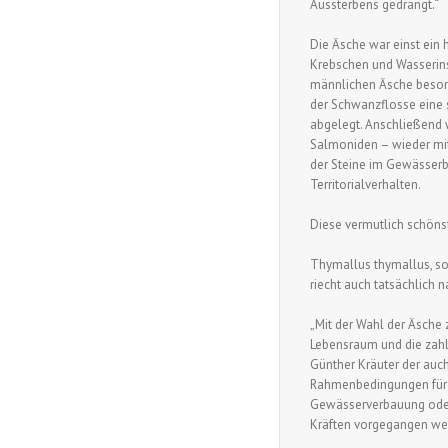
Aussterbens gedrängt.“
Die Äsche war einst ein h
Krebschen und Wasserinse
männlichen Äsche besonde
der Schwanzflosse eine 
abgelegt. Anschließend w
Salmoniden – wieder mit
der Steine im Gewässerb
Territorialverhalten.
Diese vermutlich schönst
Thymallus thymallus, so
riecht auch tatsächlich 
„Mit der Wahl der Äsche 
Lebensraum und die zahl
Günther Kräuter der auch
Rahmenbedingungen für d
Gewässerverbauung oder 
Kräften vorgegangen wer