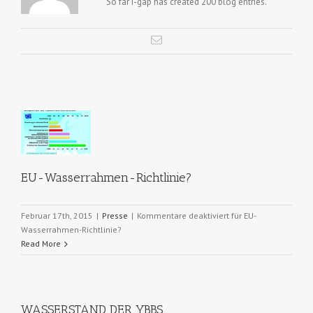
So far i-gap has created 200 blog entries.
men-
EU-Wasserrahmen-Richtlinie?
e?
Februar 17th, 2015
|
Presse
|
Kommentare deaktiviert
für EU-
Wasserrahmen-Richtlinie?
Read More
WASSERSTAND DER YBBS