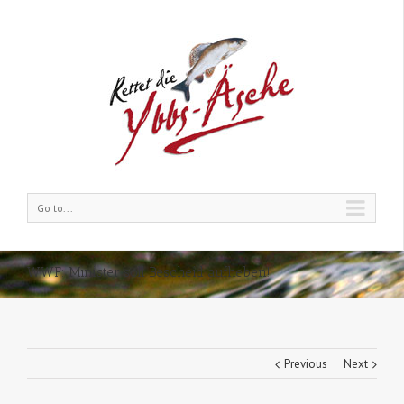
Go to...
WWF: Minister soll Bescheid aufheben!
Previous
Next