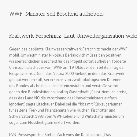
WWF: Minister soll Bescheid aufheben!
Kraftwerk Ferschnitz: Laut Umweltorganisation wider
Gegen das geplante Kleinwasserkraftwerk Ferschnitz macht der WWF
mobil. Umweltminister Nikolaus Berlakovich müsse den positiven
wasserrechtlichen Bescheid für das Projekt sofort aufheben, forderte
Christoph Litschauer vom WWF am 19. Oktober, dem letzten Tag der
Einspruchsfrist. Denn das Natura 2000-Gebiet, in dem das Kraftwerk
gebaut werden soll, sei in sechs von zwölf ökologischen Kriterien
des Bundes als höchst sensibel einzustufen und verstoße somit
gegen den Bundeskriterienkatalog Wasserkraft. „Es ist ziemlich dreist,
dass das Land NÖ die Verordnung des Umweltministers einfach
ignoriert“, sagte Litschauer. Dabei sei die Ybbs mit Rückzugsräumen
für seltene Tier- und Pflanzenarten wie Huchen, Fischotter und
Schwarzstorch 1998 vom WWF, Lebens- und Wirtschaftsministerium
sogar zum Flussheiligtum erklärt worden.
EVN-Pressesprecher Stefan Zach wies die Kritik zurück: „Das