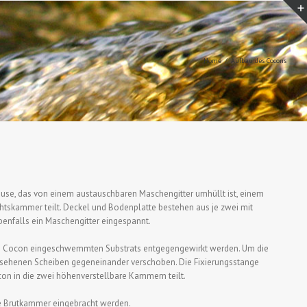
Home
Aufbau des Cocons
se, das von einem austauschbaren Maschengitter umhüllt ist, einem
htskammer teilt. Deckel und Bodenplatte bestehen aus je zwei mit
nfalls ein Maschengitter eingespannt.
 dem Cocon eingeschwemmten Substrats entgegengewirkt werden. Um die
sehenen Scheiben gegeneinander verschoben. Die Fixierungsstange
con in die zwei höhenverstellbare Kammern teilt.
ie Brutkammer eingebracht werden.