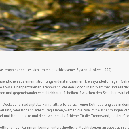
ns
astentyp handelt es sich um ein geschlossenes System (Holzer, 1999).
sentlichen aus einem strömungswiderstandsarmen, kreiszylinderförmigen Gehäu
te sowie einer perforierten Trennwand, die den Cocon in Brutkammer und Aufzuc
n und gegeneinander verschiebbaren Scheiben. Zwischen den Scheiben wird ebe
n Deckel und Bodenplatte kann, falls erforderlich, einer Kolmatierung des in
el und/oder Bodenplatte zu regulieren, werden die zwei mit Ausnehmungen ver
el und Bodenplatte und dient weiters als Schiene für die Trennwand, die den Co
stellhöhen der Kammern können unterschiedliche Mächtigkeiten an Substrat in d