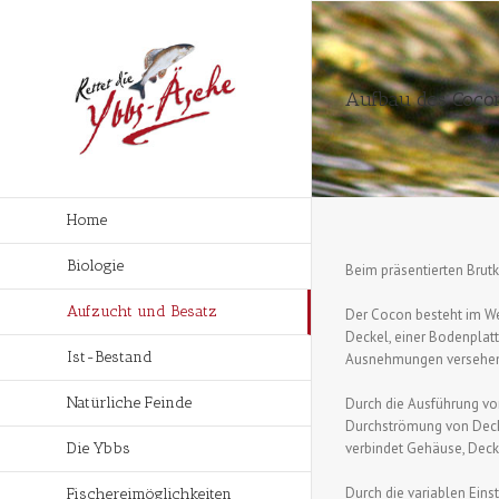
Aufbau des Coco
Home
Biologie
Beim präsentierten Brutk
Aufzucht und Besatz
Der Cocon besteht im We
Deckel, einer Bodenplat
Ist-Bestand
Ausnehmungen versehene
Natürliche Feinde
Durch die Ausführung vo
Durchströmung von Deck
verbindet Gehäuse, Deck
Die Ybbs
Durch die variablen Ein
Fischereimöglichkeiten