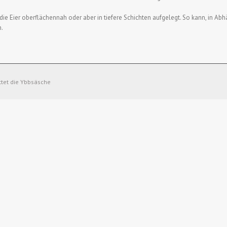
die Eier oberflächennah oder aber in tiefere Schichten aufgelegt. So kann, in Abh
n.
ttet die Ybbsäsche