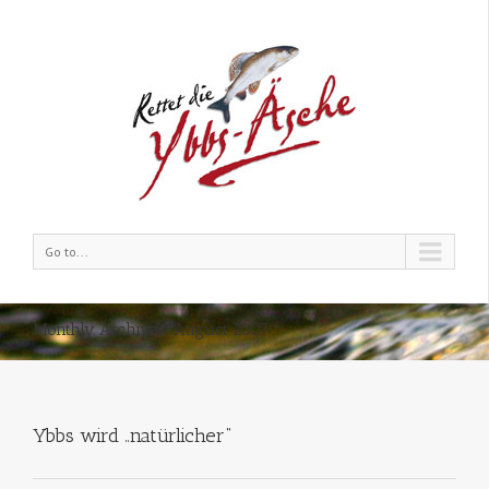
Go to...
Monthly Archives:
August 2007
Ybbs wird „natürlicher“