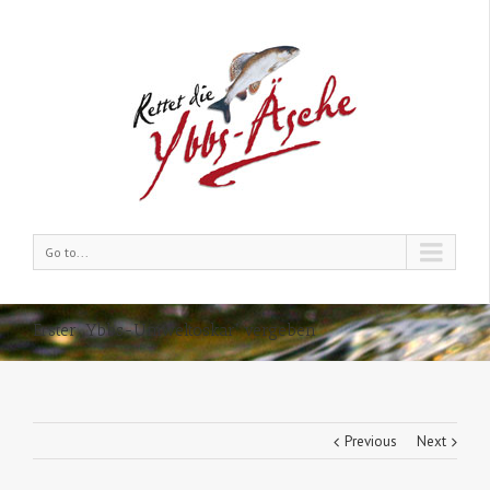
Go to...
Erster „Ybbs-Umweltoskar“ vergeben
Previous
Next