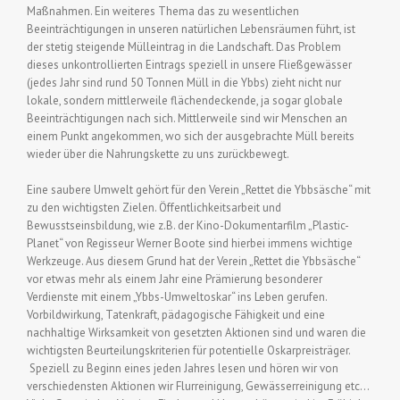
Maßnahmen. Ein weiteres Thema das zu wesentlichen
Beeinträchtigungen in unseren natürlichen Lebensräumen führt, ist
der stetig steigende Mülleintrag in die Landschaft. Das Problem
dieses unkontrollierten Eintrags speziell in unsere Fließgewässer
(jedes Jahr sind rund 50 Tonnen Müll in die Ybbs) zieht nicht nur
lokale, sondern mittlerweile flächendeckende, ja sogar globale
Beeinträchtigungen nach sich. Mittlerweile sind wir Menschen an
einem Punkt angekommen, wo sich der ausgebrachte Müll bereits
wieder über die Nahrungskette zu uns zurückbewegt.
Eine saubere Umwelt gehört für den Verein „Rettet die Ybbsäsche“ mit
zu den wichtigsten Zielen. Öffentlichkeitsarbeit und
Bewusstseinsbildung, wie z.B. der Kino-Dokumentarfilm „Plastic-
Planet“ von Regisseur Werner Boote sind hierbei immens wichtige
Werkzeuge. Aus diesem Grund hat der Verein „Rettet die Ybbsäsche“
vor etwas mehr als einem Jahr eine Prämierung besonderer
Verdienste mit einem „Ybbs-Umweltoskar“ ins Leben gerufen.
Vorbildwirkung, Tatenkraft, pädagogische Fähigkeit und eine
nachhaltige Wirksamkeit von gesetzten Aktionen sind und waren die
wichtigsten Beurteilungskriterien für potentielle Oskarpreisträger.
Speziell zu Beginn eines jeden Jahres lesen und hören wir von
verschiedensten Aktionen wir Flurreinigung, Gewässerreinigung etc…