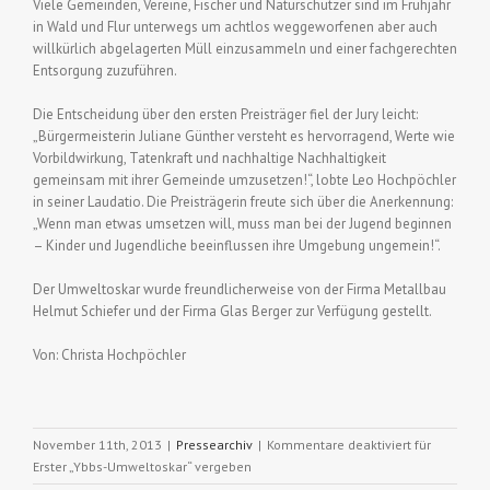
Viele Gemeinden, Vereine, Fischer und Naturschützer sind im Frühjahr
in Wald und Flur unterwegs um achtlos weggeworfenen aber auch
willkürlich abgelagerten Müll einzusammeln und einer fachgerechten
Entsorgung zuzuführen.
Die Entscheidung über den ersten Preisträger fiel der Jury leicht:
„Bürgermeisterin Juliane Günther versteht es hervorragend, Werte wie
Vorbildwirkung, Tatenkraft und nachhaltige Nachhaltigkeit
gemeinsam mit ihrer Gemeinde umzusetzen!“, lobte Leo Hochpöchler
in seiner Laudatio. Die Preisträgerin freute sich über die Anerkennung:
„Wenn man etwas umsetzen will, muss man bei der Jugend beginnen
– Kinder und Jugendliche beeinflussen ihre Umgebung ungemein!“.
Der Umweltoskar wurde freundlicherweise von der Firma Metallbau
Helmut Schiefer und der Firma Glas Berger zur Verfügung gestellt.
Von: Christa Hochpöchler
November 11th, 2013
|
Pressearchiv
|
Kommentare deaktiviert
für
Erster „Ybbs-Umweltoskar“ vergeben