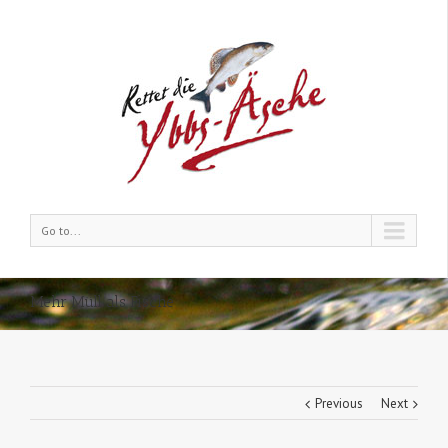
Go to...
Mehr Müll als Fische
Previous
Next