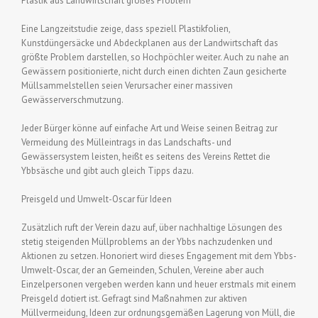
Plastik aus Landwirtschaft großes Problem
Eine Langzeitstudie zeige, dass speziell Plastikfolien,
Kunstdüngersäcke und Abdeckplanen aus der Landwirtschaft das
größte Problem darstellen, so Hochpöchler weiter. Auch zu nahe an
Gewässern positionierte, nicht durch einen dichten Zaun gesicherte
Müllsammelstellen seien Verursacher einer massiven
Gewässerverschmutzung.
Jeder Bürger könne auf einfache Art und Weise seinen Beitrag zur
Vermeidung des Mülleintrags in das Landschafts- und
Gewässersystem leisten, heißt es seitens des Vereins Rettet die
Ybbsäsche und gibt auch gleich Tipps dazu.
Preisgeld und Umwelt-Oscar für Ideen
Zusätzlich ruft der Verein dazu auf, über nachhaltige Lösungen des
stetig steigenden Müllproblems an der Ybbs nachzudenken und
Aktionen zu setzen. Honoriert wird dieses Engagement mit dem Ybbs-
Umwelt-Oscar, der an Gemeinden, Schulen, Vereine aber auch
Einzelpersonen vergeben werden kann und heuer erstmals mit einem
Preisgeld dotiert ist. Gefragt sind Maßnahmen zur aktiven
Müllvermeidung, Ideen zur ordnungsgemäßen Lagerung von Müll, die