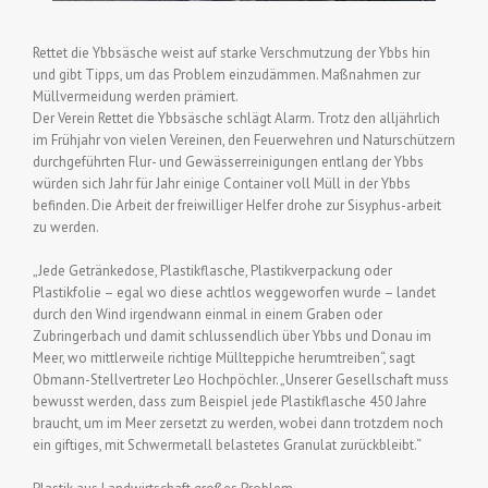
Rettet die Ybbsäsche weist auf starke Verschmutzung der Ybbs hin
und gibt Tipps, um das Problem einzudämmen. Maßnahmen zur
Müllvermeidung werden prämiert.
Der Verein Rettet die Ybbsäsche schlägt Alarm. Trotz den alljährlich
im Frühjahr von vielen Vereinen, den Feuerwehren und Naturschützern
durchgeführten Flur- und Gewässerreinigungen entlang der Ybbs
würden sich Jahr für Jahr einige Container voll Müll in der Ybbs
befinden. Die Arbeit der freiwilliger Helfer drohe zur Sisyphus-arbeit
zu werden.
„Jede Getränkedose, Plastikflasche, Plastikverpackung oder
Plastikfolie – egal wo diese achtlos weggeworfen wurde – landet
durch den Wind irgendwann einmal in einem Graben oder
Zubringerbach und damit schlussendlich über Ybbs und Donau im
Meer, wo mittlerweile richtige Müllteppiche herumtreiben“, sagt
Obmann-Stellvertreter Leo Hochpöchler. „Unserer Gesellschaft muss
bewusst werden, dass zum Beispiel jede Plastikflasche 450 Jahre
braucht, um im Meer zersetzt zu werden, wobei dann trotzdem noch
ein giftiges, mit Schwermetall belastetes Granulat zurückbleibt.“