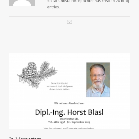
So far Christa Hochpöchler has created 28 blog
entries.